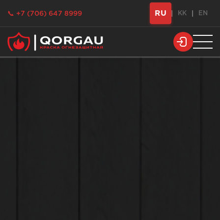
RU
📞 +7 (706) 647 8999
|
KK
|
EN