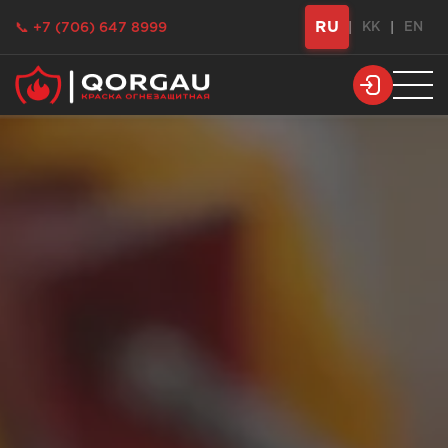
RU
📞 +7 (706) 647 8999
|
KK
|
EN