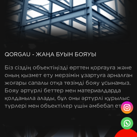
QORGAU - ЖАҢА БУЫН БОЯУЫ
Біз сіздің объектіңізді өрттен қорғауға және
оның қызмет ету мерзімін ұзартуға арналған
жоғары сапалы отқа төзімді бояу ұсынамыз.
Бояу әртүрлі беттер мен материалдарда
қолданыла алады, бұл оны әртүрлі құрылыс
түрлері мен объектілер үшін әмбебап етеді.