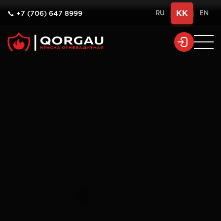
KK
📞 +7 (706) 647 8999
RU
|
|
EN