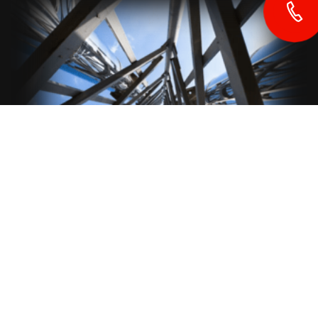
ЖОҒАРЫ ТИІМДІЛІК
Бояудың екі түрі де өрттен қорғаудың