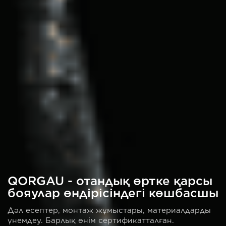
QORGAU - отандық өртке қарсы
бояулар өндірісіндегі көшбасшы
Дәл есептер, монтаж жұмыстары, материалдарды
үнемдеу. Барлық өнім сертификатталған.