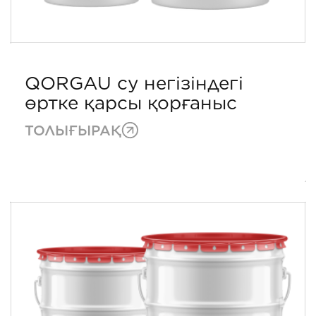
QORGAU су негізіндегі
өртке қарсы қорғаныс
ТОЛЫҒЫРАҚ