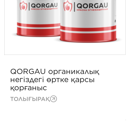
QORGAU органикалық
негіздегі өртке қарсы
қорғаныс
ТОЛЫҒЫРАҚ