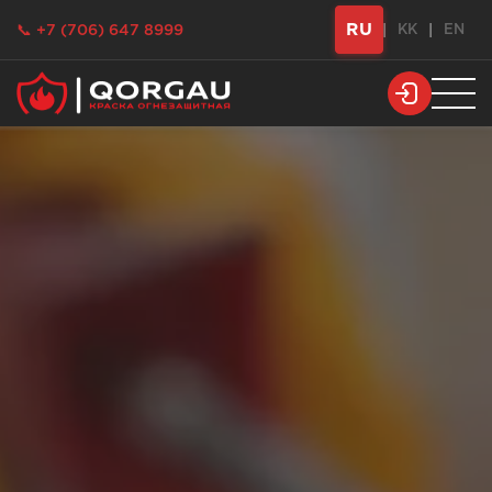
RU
📞 +7 (706) 647 8999
|
KK
|
EN